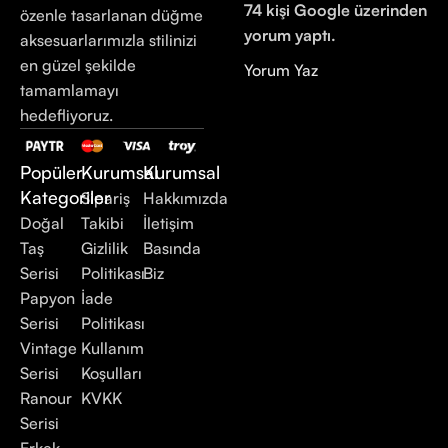
74 kişi Google üzerinden
özenle tasarlanan düğme
yorum yaptı.
aksesuarlarımızla stilinizi
en güzel şekilde
Yorum Yaz
tamamlamayı
hedefliyoruz.
Popüler
Kurumsal
Kurumsal
Kategoriler
Sipariş
Hakkımızda
Doğal
Takibi
İletişim
Taş
Gizlilik
Basında
Serisi
Politikası
Biz
Papyon
İade
Serisi
Politikası
Vintage
Kullanım
Serisi
Koşulları
Ranour
KVKK
Serisi