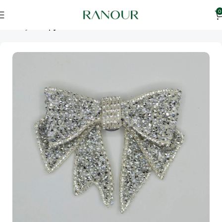
0
Ana Sayfa
Papyon Serisi