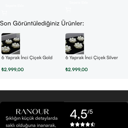
Sepete Ekle
Sepete Ekle
Son Görüntülediğiniz Ürünler:
6 Yaprak İnci Çiçek Gold
6 Yaprak İnci Çiçek Silver
₺
2.999,00
₺
2.999,00
4,5
/5
Şıklığın küçük detaylarda
saklı olduğuna inanarak,