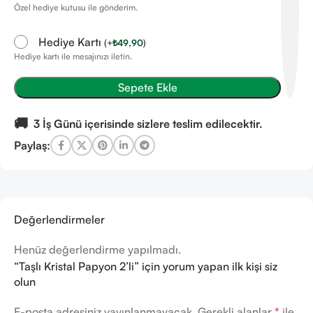
Özel hediye kutusu ile gönderim.
Hediye Kartı
(
+
₺
49,90
)
Hediye kartı ile mesajınızı iletin.
Sepete Ekle
🚚
3 İş Günü içerisinde sizlere teslim edilecektir.
Paylaş:
Değerlendirmeler
Henüz değerlendirme yapılmadı.
“Taşlı Kristal Papyon 2’li” için yorum yapan ilk kişi siz
olun
E-posta adresiniz yayınlanmayacak.
Gerekli alanlar
*
ile